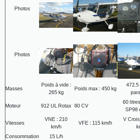
Photos
Photos
Poids à vide :
472.5
Masses
Poids max : 450 kg
265 kg
par
60 litr
Moteur
912 UL Rotax
80 CV
SP98 
VNE : 210
V Crois
Vitesses
VFE : 115 km/h
km/h
k
Consommation
15 L/h