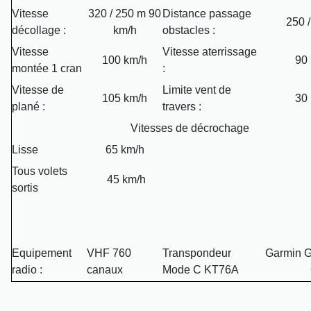
Vitesse
320 / 250 m 90
Distance passage
250 
décollage :
km/h
obstacles :
Vitesse
Vitesse aterrissage
100 km/h
90
montée 1 cran
:
Vitesse de
Limite vent de
105 km/h
30
plané :
travers :
Vitesses de décrochage
Lisse
65 km/h
Tous volets
45 km/h
sortis
Equipement
VHF 760
Transpondeur
Garmin 
radio :
canaux
Mode C KT76A