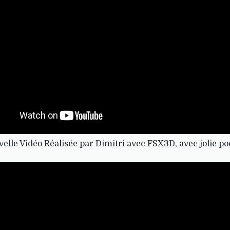
elle Vidéo Réalisée par Dimitri avec FSX3D, avec jolie poé