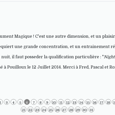
olument Magique ! C'est une autre dimension, et un plaisir
equiert une grande concentration, et un entrainement ré
nuit, il faut posseder la qualification particulière : "
Night
 à Pouilloux le 12 Juillet 2014. Merci à Fred, Pascal et 
2
3
4
5
6
7
8
9
10
11
12
13
14
15
16
17
18
21
22
23
24
25
26
27
28
29
30
31