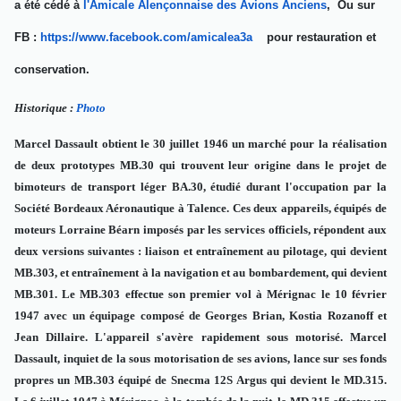
a été cédé à
l'Amicale Alençonnaise des Avions Anciens
, Ou sur
FB :
https://www.facebook.com/amicalea3a
pour restauration et
conservation.
Historique :
Photo
Marcel Dassault obtient le 30 juillet 1946 un marché pour la réalisation
de deux prototypes MB.30 qui trouvent leur origine dans le projet de
bimoteurs de transport léger BA.30, étudié durant l'occupation par la
Société Bordeaux Aéronautique à Talence. Ces deux appareils, équipés de
moteurs Lorraine Béarn imposés par les services officiels, répondent aux
deux versions suivantes : liaison et entraînement au pilotage, qui devient
MB.303, et entraînement à la navigation et au bombardement, qui devient
MB.301. Le MB.303 effectue son premier vol à Mérignac le 10 février
1947 avec un équipage composé de Georges Brian, Kostia Rozanoff et
Jean Dillaire. L'appareil s'avère rapidement sous motorisé. Marcel
Dassault, inquiet de la sous motorisation de ses avions, lance sur ses fonds
propres un MB.303 équipé de Snecma 12S Argus qui devient le MD.315.