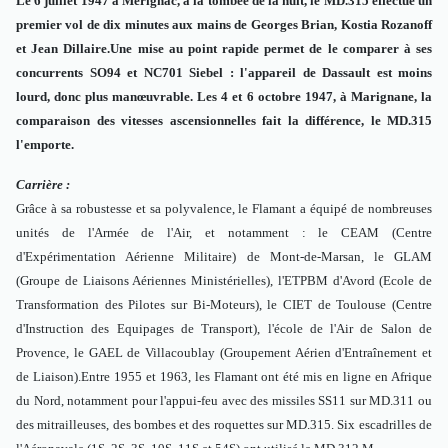
Le 6 juillet 1947 à Mérignac, à la tombée de la nuit, le MD.315 effectue un
premier vol de dix minutes aux mains de Georges Brian, Kostia Rozanoff
et Jean Dillaire.Une mise au point rapide permet de le comparer à ses
concurrents SO94 et NC701 Siebel : l'appareil de Dassault est moins
lourd, donc plus manœuvrable. Les 4 et 6 octobre 1947, à Marignane, la
comparaison des vitesses ascensionnelles fait la différence, le MD.315
l'emporte.
Carrière :
Grâce à sa robustesse et sa polyvalence, le Flamant a équipé de nombreuses
unités de l'Armée de l'Air, et notamment : le CEAM (Centre
d'Expérimentation Aérienne Militaire) de Mont-de-Marsan, le GLAM
(Groupe de Liaisons Aériennes Ministérielles), l'ETPBM d'Avord (Ecole de
Transformation des Pilotes sur Bi-Moteurs), le CIET de Toulouse (Centre
d'Instruction des Equipages de Transport), l'école de l'Air de Salon de
Provence, le GAEL de Villacoublay (Groupement Aérien d'Entraînement et
de Liaison).Entre 1955 et 1963, les Flamant ont été mis en ligne en Afrique
du Nord, notamment pour l'appui-feu avec des missiles SS11 sur MD.311 ou
des mitrailleuses, des bombes et des roquettes sur MD.315. Six escadrilles de