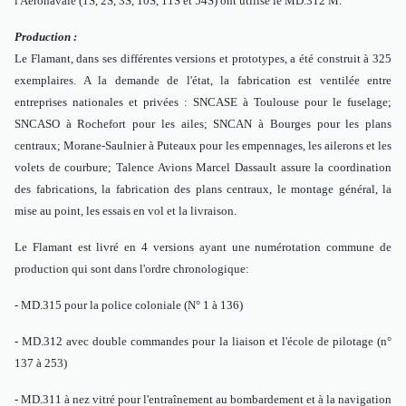
l'Aéronavale (1S, 2S, 3S, 10S, 11S et 54S) ont utilisé le MD.312 M.
Production :
Le Flamant, dans ses différentes versions et prototypes, a été construit à 325
exemplaires. A la demande de l'état, la fabrication est ventilée entre
entreprises nationales et privées : SNCASE à Toulouse pour le fuselage;
SNCASO à Rochefort pour les ailes; SNCAN à Bourges pour les plans
centraux; Morane-Saulnier à Puteaux pour les empennages, les ailerons et les
volets de courbure; Talence Avions Marcel Dassault assure la coordination
des fabrications, la fabrication des plans centraux, le montage général, la
mise au point, les essais en vol et la livraison.
Le Flamant est livré en 4 versions ayant une numérotation commune de
production qui sont dans l'ordre chronologique:
- MD.315 pour la police coloniale (N° 1 à 136)
- MD.312 avec double commandes pour la liaison et l'école de pilotage (n°
137 à 253)
- MD.311 à nez vitré pour l'entraînement au bombardement et à la navigation