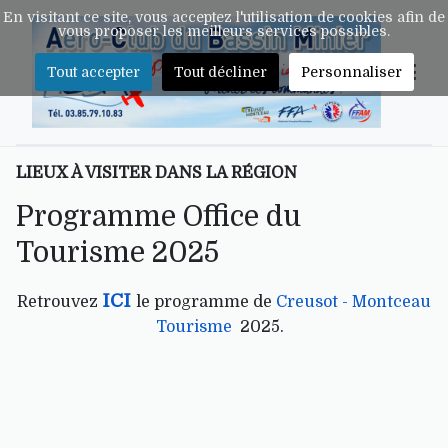
En visitant ce site, vous acceptez l'utilisation de cookies afin de
vous proposer les meilleurs services possibles.
Tout accepter
Tout décliner
Personnaliser
LIEUX À VISITER DANS LA RÉGION
Programme Office du
Tourisme 2025
ICI
Retrouvez
le programme de
Creusot - Montceau
Tourisme
2025.