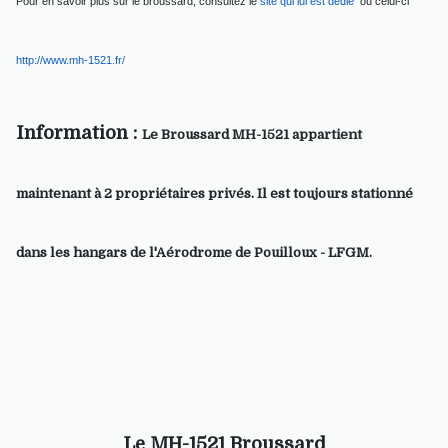
Pour en savoir plus sur le broussard, consultez le
site qui lui est dédié
ou celui-ci
http://www.mh-1521.fr/
Information :
Le Broussard MH-1521 appartient
maintenant à 2 propriétaires privés. Il est toujours stationné
dans les hangars de l'Aérodrome de Pouilloux - LFGM.
Le MH-1521 Broussard