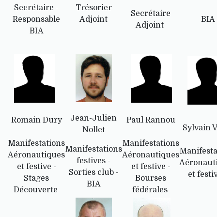
Secrétaire -
Trésorier
Secrétaire
Responsable
Adjoint
BIA
Adjoint
BIA
Jean-Julien
Romain Dury
Paul Rannou
Sylvain V
Nollet
Manifestations
Manifestations
Manifestations
Manifesta
Aéronautiques
Aéronautiques
festives -
Aéronaut
et festive -
et festive -
Sorties club -
et festi
Stages
Bourses
BIA
Découverte
fédérales