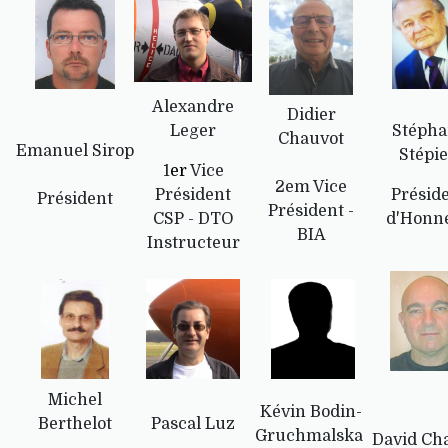
Alexandre
Didier
Leger
Stépha
Chauvot
Emanuel Sirop
Stépi
1
er
Vice
2em Vice
Président
Présid
Président
Président -
CSP - DTO
d'Honn
BIA
Instructeur
Michel
Kévin Bodin-
Berthelot
Pascal Luz
Gruchmalska
David Cha