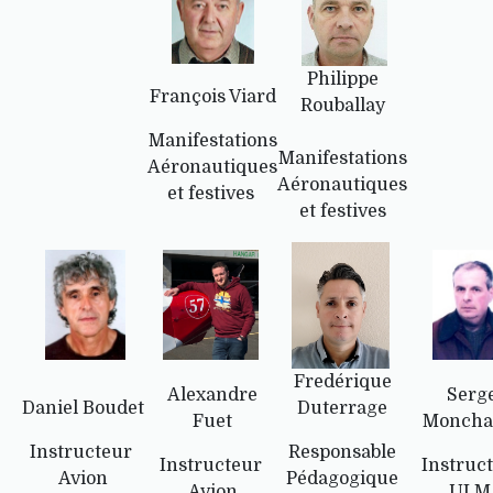
Philippe
François Viard
Rouballay
Manifestations
Manifestations
Aéronautiques
Aéronautiques
et festives
et festives
Fredérique
Alexandre
Serg
Daniel Boudet
Duterrage
Fuet
Moncha
Instructeur
Responsable
Instructeur
Instruc
Avion
Pédagogique
Avion
UL