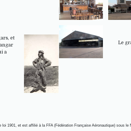
ars, et
Le gr
Hangar
i a
.
ite loi 1901, et est affilié à la FFA (Fédération Française Aéronautique) sous