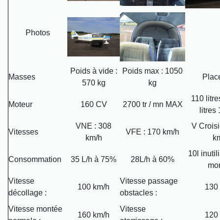
Photos
Poids à vide :
Poids max : 1050
Masses
Plac
570 kg
kg
110 litre
Moteur
160 CV
2700 tr / mn MAX
litres
VNE : 308
V Croisi
Vitesses
VFE : 170 km/h
km/h
k
10l inuti
Consommation
35 L/h à 75%
28L/h à 60%
mo
Vitesse
Vitesse passage
100 km/h
130
décollage :
obstacles :
Vitesse montée
Vitesse
160 km/h
120