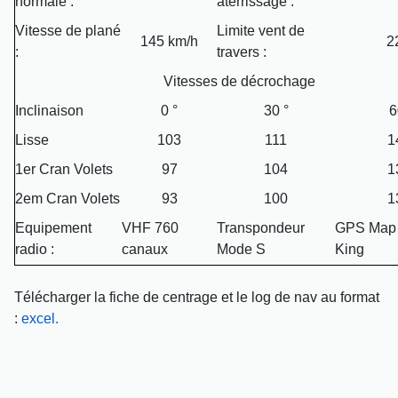
normale :
aterrissage :
Vitesse de plané
Limite vent de
145 km/h
2
:
travers :
Vitesses de décrochage
Inclinaison
0 °
30 °
6
Lisse
103
111
1
1er Cran Volets
97
104
1
2em Cran Volets
93
100
1
Equipement
VHF 760
Transpondeur
GPS Map 
radio :
canaux
Mode S
King
Télécharger la fiche de centrage et le log de nav au format
:
excel.