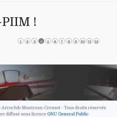
-PIIM !
1
2
3
4
5
6
7
8
9
10
11
12
-Aéroclub-Montceau-Creusot - Tous droits réservés
bre diffusé sous licence
GNU General Public