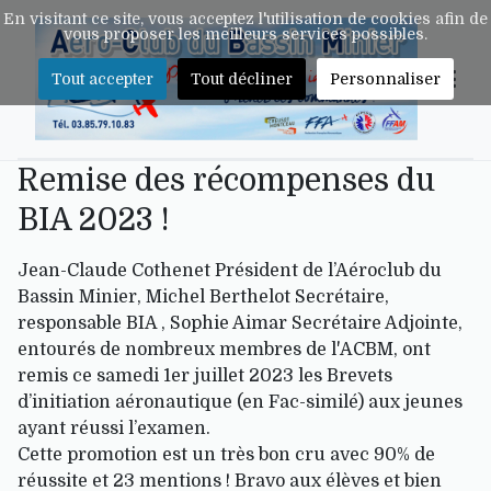
En visitant ce site, vous acceptez l'utilisation de cookies afin de
vous proposer les meilleurs services possibles.
Tout accepter
Tout décliner
Personnaliser
Remise des récompenses du
BIA 2023 !
Jean-Claude Cothenet Président de l’Aéroclub du
Bassin Minier, Michel Berthelot Secrétaire,
responsable BIA , Sophie Aimar Secrétaire Adjointe,
entourés de nombreux membres de l'ACBM, ont
remis ce samedi 1er juillet 2023 les Brevets
d’initiation aéronautique (en Fac-similé) aux jeunes
ayant réussi l’examen.
Cette promotion est un très bon cru avec 90% de
réussite et 23 mentions ! Bravo aux élèves et bien