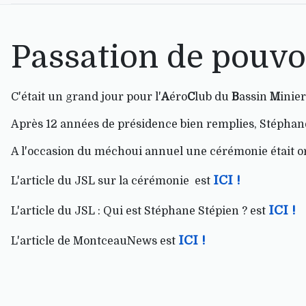
Passation de pouvo
C'était un grand jour pour l'
A
éro
C
lub du
B
assin
M
inie
Après 12 années de présidence bien remplies, Stéphan
A l'occasion du méchoui annuel une cérémonie était o
ICI !
L'article du JSL sur la cérémonie est
ICI !
L'article du JSL : Qui est Stéphane Stépien ? est
ICI !
L'article de MontceauNews est