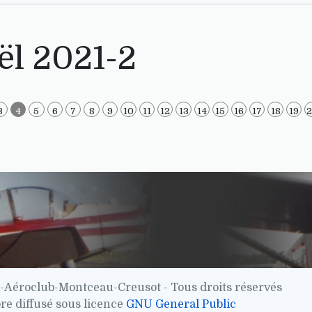
ël 2021-2
3
4
5
6
7
8
9
10
11
12
13
14
15
16
17
18
19
-Aéroclub-Montceau-Creusot - Tous droits réservés
bre diffusé sous licence
GNU General Public