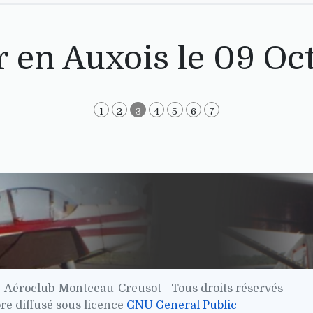
 en Auxois le 09 Oc
1
2
3
4
5
6
7
-Aéroclub-Montceau-Creusot - Tous droits réservés
bre diffusé sous licence
GNU General Public