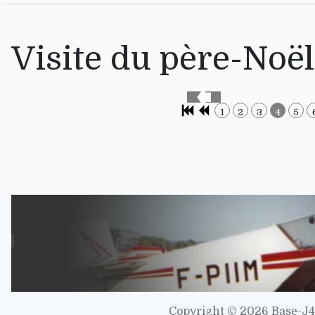
Visite du père-Noë
1
2
3
4
5
Copyright © 2026 Base-J4