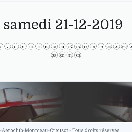
l samedi 21-12-2019
6
7
8
9
10
11
12
13
14
15
16
17
18
19
20
21
22
29
30
31
32
-Aéroclub-Montceau-Creusot - Tous droits réservés