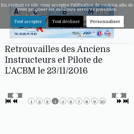
En visitant ce site, vous acceptez l'utilisation de cookies afin de
vous proposer les meilleurs services possibles.
Tout accepter
Tout décliner
Personnaliser
Retrouvailles des Anciens
Instructeurs et Pilote de
L'ACBM le 23/11/2016
1
2
3
4
5
6
7
8
9
10