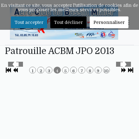
En visitant ce site, vous acceptez l'utilisation de cookies afin de
vous proposer les meilleurs services possibles.
Tout accepter
Tout décliner
Personnaliser
Patrouille ACBM JPO 2013
1
2
3
4
5
6
7
8
9
10