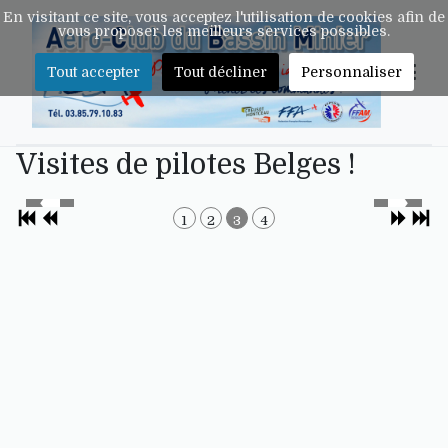
En visitant ce site, vous acceptez l'utilisation de cookies afin de
vous proposer les meilleurs services possibles.
Tout accepter
Tout décliner
Personnaliser
Visites de pilotes Belges !
1
2
3
4