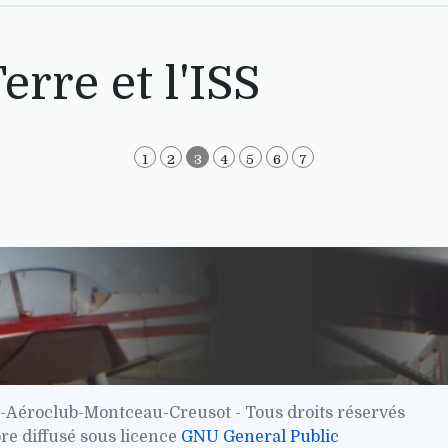
erre et l'ISS
1
2
3
4
5
6
7
-Aéroclub-Montceau-Creusot - Tous droits réservés
bre diffusé sous licence
GNU General Public